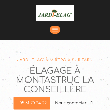
TOGGLE
NAVIGATION
JARDI-ELAG' À MIREPOIX SUR TARN
ÉLAGAGE À
MONTASTRUC LA
CONSEILLÈRE
05 61 70 24 29
Nous contacter